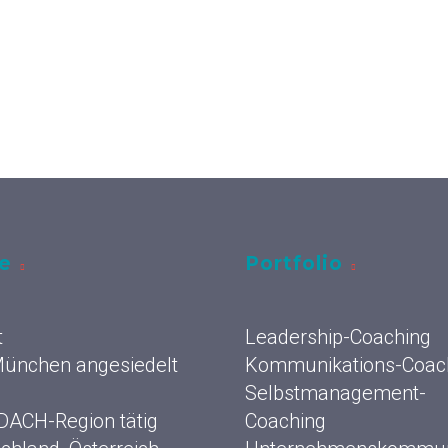
ce
Portfolio
t
Leadership-Coaching
 München angesiedelt
Kommunikations-Coac
Selbstmanagement-
 DACH-Region tätig
Coaching