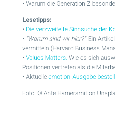
• Warum die Generation Z besonder
Lesetipps:
•
Die verzweifelte Sinnsuche der K
•
“Warum sind wir hier?”
. Ein Arti
vermitteln (Harvard Business Mana
•
Values Matters.
Wie es sich auswi
Positionen vertreten als die Mitar
• Aktuelle
emotion-Ausgabe bestel
Foto: © Ante Hamersmit on Unspl