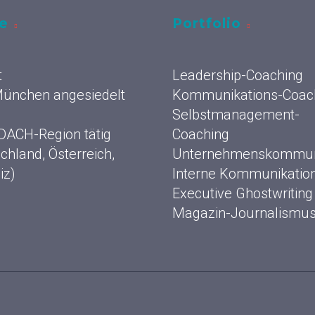
ce
Portfolio
t
Leadership-Coaching
 München angesiedelt
Kommunikations-Coac
Selbstmanagement-
 DACH-Region tätig
Coaching
chland, Österreich,
Unternehmenskommun
iz)
Interne Kommunikatio
Executive Ghostwriting
Magazin-Journalismu