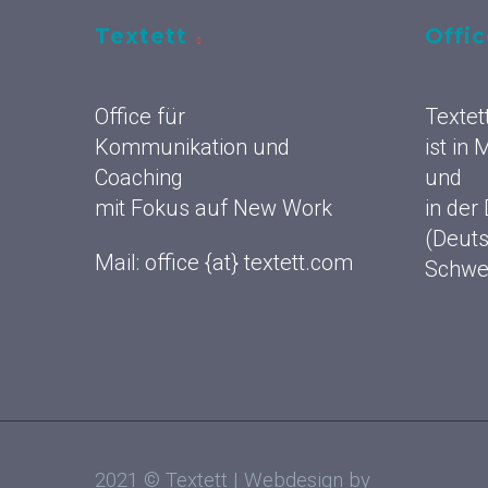
Textett
Offi
Office für
Textet
Kommunikation und
ist in
Coaching
und
mit Fokus auf New Work
in der
(Deuts
Mail: office {at} textett.com
Schwe
2021 © Textett | Webdesign by