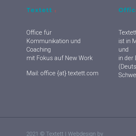
Textett
Offi
Office für
Textet
Kommunikation und
ist in
Coaching
und
mit Fokus auf New Work
in der
(Deuts
Mail: office {at} textett.com
Schwe
2021 © Textett | Webdesign by