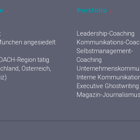
ce
Portfolio
t
Leadership-Coaching
 München angesiedelt
Kommunikations-Coac
Selbstmanagement-
 DACH-Region tätig
Coaching
chland, Österreich,
Unternehmenskommun
iz)
Interne Kommunikatio
Executive Ghostwriting
Magazin-Journalismu