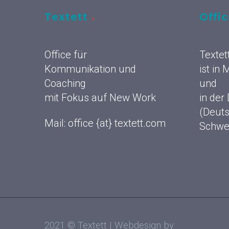
Textett
Offi
Office für
Textet
Kommunikation und
ist in
Coaching
und
mit Fokus auf New Work
in der
(Deuts
Mail: office {at} textett.com
Schwe
2021 © Textett | Webdesign by