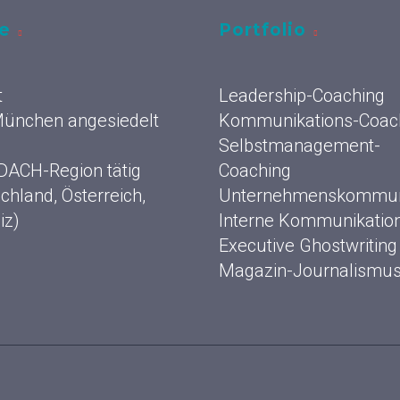
ce
Portfolio
t
Leadership-Coaching
 München angesiedelt
Kommunikations-Coac
Selbstmanagement-
 DACH-Region tätig
Coaching
chland, Österreich,
Unternehmenskommun
iz)
Interne Kommunikatio
Executive Ghostwriting
Magazin-Journalismu