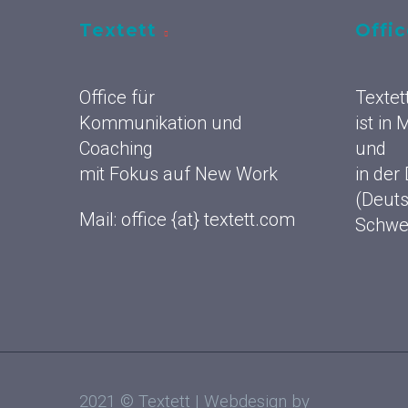
Textett
Offi
Office für
Textet
Kommunikation und
ist in
Coaching
und
mit Fokus auf New Work
in der
(Deuts
Mail: office {at} textett.com
Schwe
2021 © Textett | Webdesign by