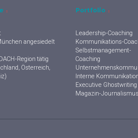
ce
Portfolio
t
Leadership-Coaching
 München angesiedelt
Kommunikations-Coac
Selbstmanagement-
 DACH-Region tätig
Coaching
chland, Österreich,
Unternehmenskommun
iz)
Interne Kommunikatio
Executive Ghostwriting
Magazin-Journalismu