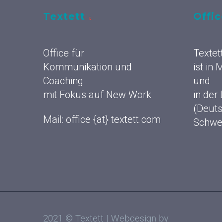
Textett
Offi
Office für
Textet
Kommunikation und
ist in
Coaching
und
mit Fokus auf New Work
in der
(Deuts
Mail: office {at} textett.com
Schwe
2021 © Textett | Webdesign by