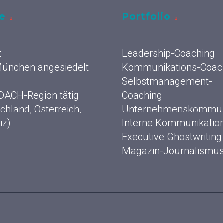
ce
Portfolio
t
Leadership-Coaching
 München angesiedelt
Kommunikations-Coac
Selbstmanagement-
 DACH-Region tätig
Coaching
chland, Österreich,
Unternehmenskommun
iz)
Interne Kommunikatio
Executive Ghostwriting
Magazin-Journalismu