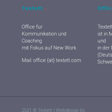
Textett
Offi
Office für
Textet
Kommunikation und
ist in
Coaching
und
mit Fokus auf New Work
in der
(Deuts
Mail: office {at} textett.com
Schwe
2021 © Textett | Webdesign by